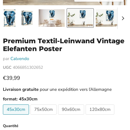
Premium Textil-Leinwand Vintage
Elefanten Poster
par
Calvendo
UGC
4066851302652
Prix ​​réduit
€39,99
Livraison gratuite
pour une expédition vers l’Allemagne
format:
45x30cm
45x30cm
75x50cm
90x60cm
120x80cm
Quantité