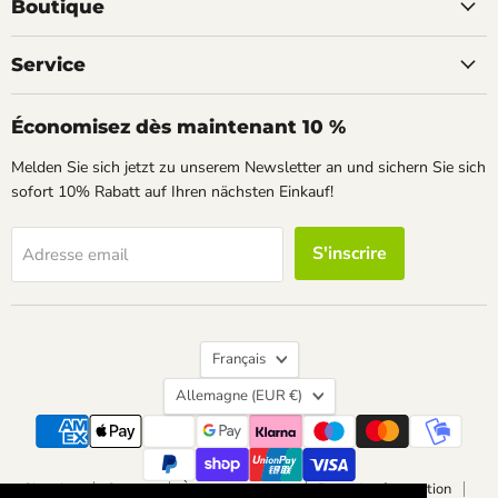
Facebook
Instagram
Pinterest
Boutique
Service
Économisez dès maintenant 10 %
Melden Sie sich jetzt zu unserem Newsletter an und sichern Sie sich
sofort 10% Rabatt auf Ihren nächsten Einkauf!
S'inscrire
Adresse email
Langue
Français
Pays
Allemagne
(EUR €)
Chercher
Contact
À propos de nous
Droit de rétractation