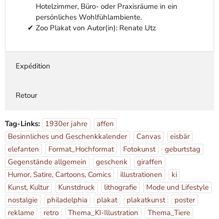
Hotelzimmer, Büro- oder Praxisräume in ein
persönliches Wohlfühlambiente.
Zoo Plakat von Autor(in): Renate Utz
Expédition
Retour
Tag-Links:
1930er jahre
affen
Besinnliches und Geschenkkalender
Canvas
eisbär
elefanten
Format_Hochformat
Fotokunst
geburtstag
Gegenstände allgemein
geschenk
giraffen
Humor, Satire, Cartoons, Comics
illustrationen
ki
Kunst, Kultur
Kunstdruck
lithografie
Mode und Lifestyle
nostalgie
philadelphia
plakat
plakatkunst
poster
reklame
retro
Thema_KI-Illustration
Thema_Tiere