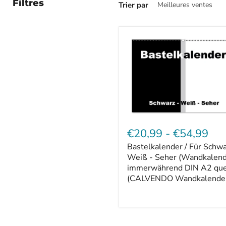
Filtres
Trier par
Bastelkalender
/
€20,99
-
€54,99
Für
Bastelkalender / Für Schwa
Schwarz
-
Weiß - Seher (Wandkalen
Weiß
immerwährend DIN A2 que
-
(CALVENDO Wandkalender
Seher
(Wandkalender
immerwährend
DIN
A2