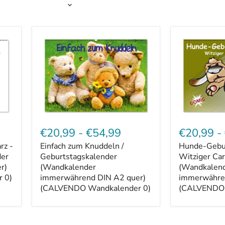
Einfach
Hunde-
zum
Geburtstags
€20,99
-
€54,99
€20,99
-
Knuddeln
/
rz -
Einfach zum Knuddeln /
Hunde-Gebur
/
Witziger
der
Geburtstagskalender
Geburtstagskalender
Cartoon-
Witziger Ca
(Wandkalender
Kalender
r)
(Wandkalender
(Wandkalen
immerwährend
(Wandkalen
 0)
immerwährend DIN A2 quer)
immerwähre
DIN
immerwähre
(CALVENDO Wandkalender 0)
(CALVENDO 
A2
DIN
quer)
A2
(CALVENDO
quer)
Wandkalender
(CALVENDO