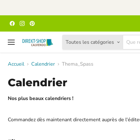
Trouvez-
Trouvez-
Trouvez-
nous
nous
nous
sur
sur
sur
Facebook
Instagram
Pinterest
Toutes les catégories
Menu
Accueil
Calendrier
Thema_Spass
Calendrier
Nos plus beaux calendriers !
Commandez dès maintenant directement auprès de l'éditeur