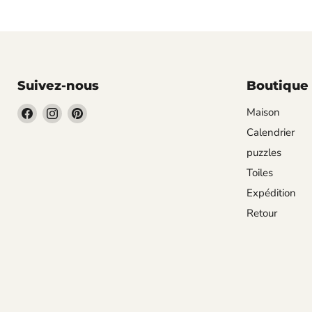
quer)
(CALVENDO
Wandkalender
0)
Suivez-nous
Boutique
Trouvez-
Trouvez-
Trouvez-
Maison
nous
nous
nous
Calendrier
sur
sur
sur
puzzles
Facebook
Instagram
Pinterest
Toiles
Expédition
Retour