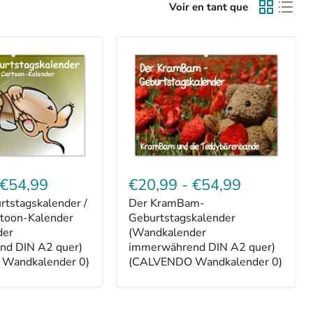
Voir en tant que
Der
kalender
KramBam-
€54,99
€20,99
-
€54,99
Geburtstagskalender
tstagskalender /
Der KramBam-
(Wandkalender
rtoon-Kalender
immerwährend
Geburtstagskalender
DIN
der
(Wandkalender
der
A2
nd DIN A2 quer)
immerwährend DIN A2 quer)
nd
quer)
Wandkalender 0)
(CALVENDO Wandkalender 0)
(CALVENDO
Wandkalender
0)