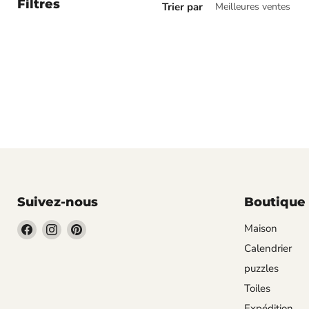
Filtres
Trier par
Suivez-nous
Boutique
Trouvez-
Trouvez-
Trouvez-
Maison
nous
nous
nous
Calendrier
sur
sur
sur
puzzles
Facebook
Instagram
Pinterest
Toiles
Expédition