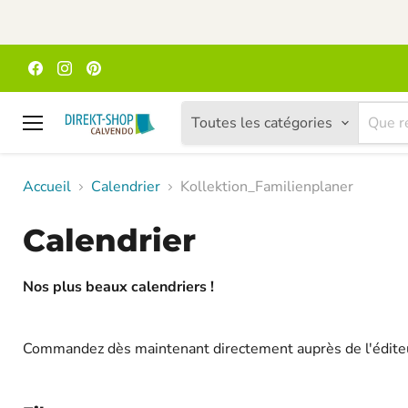
Trouvez-
Trouvez-
Trouvez-
nous
nous
nous
sur
sur
sur
Facebook
Instagram
Pinterest
Toutes les catégories
Menu
Accueil
Calendrier
Kollektion_Familienplaner
Calendrier
Nos plus beaux calendriers !
Commandez dès maintenant directement auprès de l'éditeur