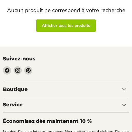
Aucun produit ne correspond à votre recherche
Afficher tous les produits
Suivez-nous
Trouvez-
Trouvez-
Trouvez-
nous
nous
nous
sur
sur
sur
Facebook
Instagram
Pinterest
Boutique
Service
Économisez dès maintenant 10 %
Melden Sie sich jetzt zu unserem Newsletter an und sichern Sie sich