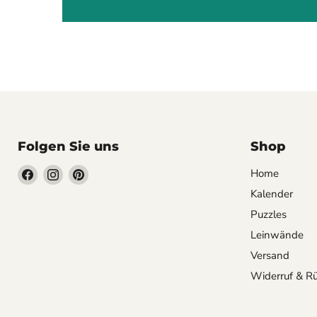
Folgen Sie uns
Shop
Finden
Finden
Finden
Home
Sie
Sie
Sie
Kalender
uns
uns
uns
Puzzles
auf
auf
auf
Leinwände
Facebook
Instagram
Pinterest
Versand
Widerruf & R