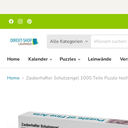
Finden
Finden
Finden
Sie
Sie
Sie
uns
uns
uns
auf
auf
auf
Facebook
Instagram
Pinterest
Alle Kategorien
Home
Kalender
Puzzles
Leinwände
Ver
Home
Zauberhafter Schutzengel 1000 Teile Puzzle ho