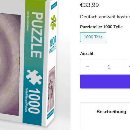
Aktueller Preis
€33,99
Deutschlandweit kosten
Puzzleteile:
1000 Teile
1000 Teile
Anzahl
Beschreibung