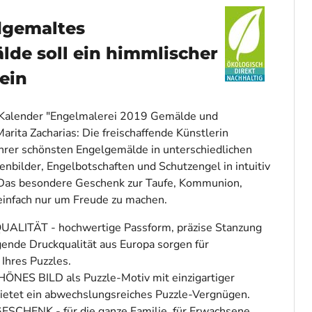
dgemaltes
de soll ein himmlischer
sein
 Kalender "Engelmalerei 2019 Gemälde und
rita Zacharias: Die freischaffende Künstlerin
 ihrer schönsten Engelgemälde in unterschiedlichen
nbilder, Engelbotschaften und Schutzengel in intuitiv
 Das besondere Geschenk zur Taufe, Kommunion,
einfach nur um Freude zu machen.
ALITÄT - hochwertige Passform, präzise Stanzung
ende Druckqualität aus Europa sorgen für
 Ihres Puzzles.
S BILD als Puzzle-Motiv mit einzigartiger
ietet ein abwechslungsreiches Puzzle-Vergnügen.
SCHENK - für die ganze Familie, für Erwachsene,