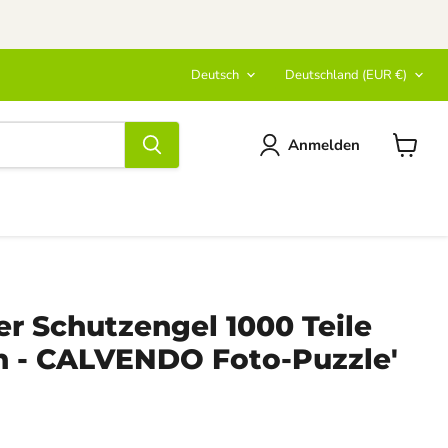
Sprache
Land
Deutsch
Deutschland
(EUR €)
Anmelden
Warenk
anzeige
r Schutzengel 1000 Teile
h - CALVENDO Foto-Puzzle'