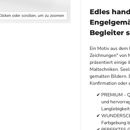
Edles han
Klicken oder scrollen, um zu zoomen
Engelgemäl
Begleiter 
Ein Motiv aus dem
Zeichnungen" von Ma
präsentiert einige
Maltechniken. Seele
gemalten Bildern.
Konfirmation oder 
PREMIUM - QU
und hervorrag
Langlebigkeit
WUNDERSCHÖNE
Farbgebung b
PERFEKTES GE