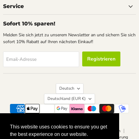
Service
Sofort 10% sparen!
Melden Sie sich jetzt zu unserem Newsletter an und sichern Sie sich
sofort 10% Rabatt auf Ihren nächsten Einkauf!
Registrieren
Email-Adresse
Sprache
Deutsch
Land
Deutschland
(EUR €)
Suchen
Kontakt
Über uns
Widerrufsrecht
This website uses cookies to ensure you get
This website uses cookies to ensure you get
Vertrag widerrufen
Datenschutzerklärung
Impressum
the best experience on our website.
the best experience on our website.
Allgemeine Geschäftsbedingungen
Barrierefreiheitserklärung