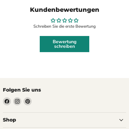
Kundenbewertungen
Schreiben Sie die erste Bewertung
Bewertung
schreiben
Folgen Sie uns
Finden
Finden
Finden
Sie
Sie
Sie
uns
uns
uns
auf
auf
auf
Shop
Facebook
Instagram
Pinterest