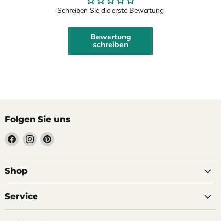
Schreiben Sie die erste Bewertung
Bewertung
schreiben
Folgen Sie uns
Finden
Finden
Finden
Sie
Sie
Sie
uns
uns
uns
auf
auf
auf
Shop
Facebook
Instagram
Pinterest
Service