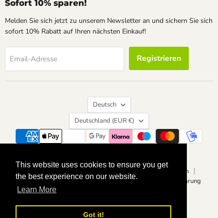
Sofort 10% sparen!
Melden Sie sich jetzt zu unserem Newsletter an und sichern Sie sich
sofort 10% Rabatt auf Ihren nächsten Einkauf!
Registrieren
Email-Adresse
Sprache
Deutsch
Land
Deutschland
(EUR €)
Suchen
Kontakt
Über uns
Widerrufsrecht
This website uses cookies to ensure you get
This website uses cookies to ensure you get
Vertrag widerrufen
Datenschutzerklärung
Impressum
the best experience on our website.
the best experience on our website.
Allgemeine Geschäftsbedingungen
Barrierefreiheitserklärung
Learn More
Learn More
Copyright © 2026 calvendoverlag.
Powered by Shopify
Got it!
Got it!