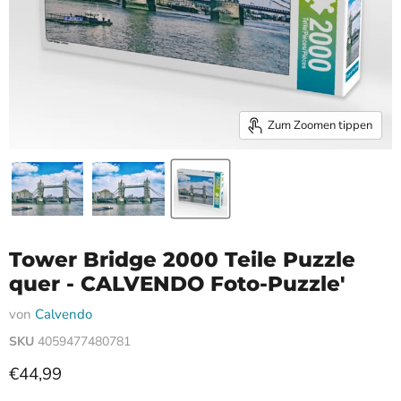
Zum Zoomen tippen
Tower Bridge 2000 Teile Puzzle
quer - CALVENDO Foto-Puzzle'
von
Calvendo
SKU
4059477480781
Aktueller Preis
€44,99