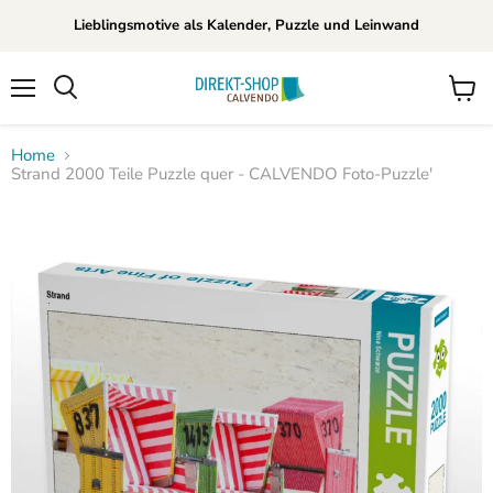
Lieblingsmotive als Kalender, Puzzle und Leinwand
Menü
Waren
Suchen
anzei
Home
Strand 2000 Teile Puzzle quer - CALVENDO Foto-Puzzle'