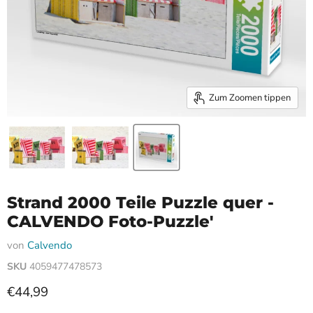
Zum Zoomen tippen
Strand 2000 Teile Puzzle quer -
CALVENDO Foto-Puzzle'
von
Calvendo
SKU
4059477478573
Aktueller Preis
€44,99