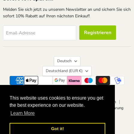
Melden Sie sich jetzt zu unserem Newsletter an und sichern Sie sich
sofort 10% Rabatt auf Ihren nächsten Einkauf!
Registrieren
Email-Adresse
Sprache
Deutsch
Land
Deutschland
(EUR €)
Suchen
Kontakt
Über uns
Widerrufsrecht
This website uses cookies to ensure you get
This website uses cookies to ensure you get
Vertrag widerrufen
Datenschutzerklärung
Impressum
the best experience on our website.
the best experience on our website.
Allgemeine Geschäftsbedingungen
Barrierefreiheitserklärung
Learn More
Learn More
Copyright © 2026 calvendoverlag.
Powered by Shopify
Got it!
Got it!