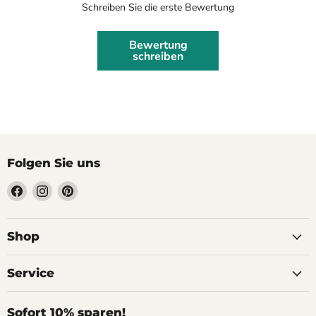
Schreiben Sie die erste Bewertung
Bewertung
schreiben
Folgen Sie uns
Finden
Finden
Finden
Sie
Sie
Sie
uns
uns
uns
auf
auf
auf
Shop
Facebook
Instagram
Pinterest
Service
Sofort 10% sparen!