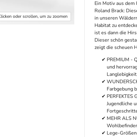
Ein Motiv aus dem 
Roland Brack: Diese
Klicken oder scrollen, um zu zoomen
in unseren Wäldern
Habitat zu entdeck
ist es dann die Hir
Dieser schön gesta
zeigt die scheuen 
PREMIUM - QU
und hervorrag
Langlebigkeit
WUNDERSCHÖNE
Farbgebung b
PERFEKTES GE
Jugendliche u
Fortgeschritt
MEHR ALS NUR
Wohlbefinden 
Lege-Größen: 