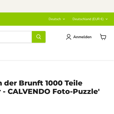
Sprache
Land
Deutsch
Deutschland
(EUR €)
Anmelden
Warenk
anzeige
n der Brunft 1000 Teile
r - CALVENDO Foto-Puzzle'