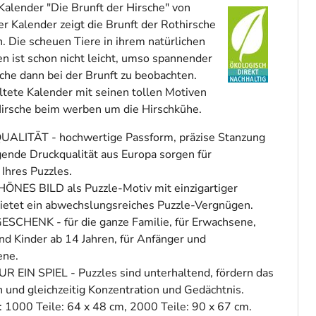
Kalender "Die Brunft der Hirsche" von
r Kalender zeigt die Brunft der Rothirsche
. Die scheuen Tiere in ihrem natürlichen
en ist schon nicht leicht, umso spannender
sche dann bei der Brunft zu beobachten.
ltete Kalender mit seinen tollen Motiven
Hirsche beim werben um die Hirschkühe.
ALITÄT - hochwertige Passform, präzise Stanzung
ende Druckqualität aus Europa sorgen für
 Ihres Puzzles.
S BILD als Puzzle-Motiv mit einzigartiger
ietet ein abwechslungsreiches Puzzle-Vergnügen.
SCHENK - für die ganze Familie, für Erwachsene,
nd Kinder ab 14 Jahren, für Anfänger und
ene.
 EIN SPIEL - Puzzles sind unterhaltend, fördern das
und gleichzeitig Konzentration und Gedächtnis.
1000 Teile: 64 x 48 cm, 2000 Teile: 90 x 67 cm.