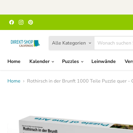
Finden
Finden
Finden
Sie
Sie
Sie
uns
uns
uns
auf
auf
auf
Facebook
Instagram
Pinterest
Alle Kategorien
Home
Kalender
Puzzles
Leinwände
Ver
Home
Rothirsch in der Brunft 1000 Teile Puzzle quer