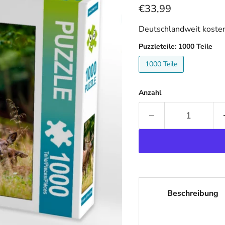
Aktueller Preis
€33,99
Deutschlandweit kosten
Puzzleteile:
1000 Teile
1000 Teile
Anzahl
Beschreibung