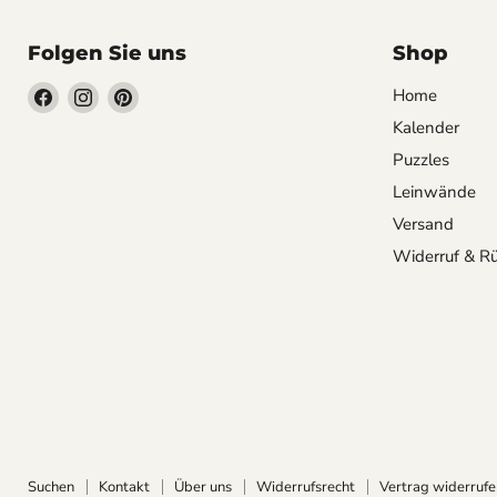
Folgen Sie uns
Shop
Finden
Finden
Finden
Home
Sie
Sie
Sie
Kalender
uns
uns
uns
Puzzles
auf
auf
auf
Leinwände
Facebook
Instagram
Pinterest
Versand
Widerruf & R
Suchen
Kontakt
Über uns
Widerrufsrecht
Vertrag widerrufe