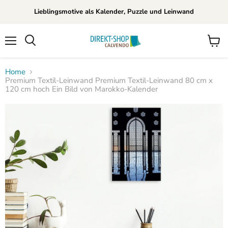
Lieblingsmotive als Kalender, Puzzle und Leinwand
Menü
Waren
Suchen
anzei
Home
Premium Textil-Leinwand Premium Textil-Leinwand 80 cm x
120 cm hoch Ein Bild von Marokko-Kalender