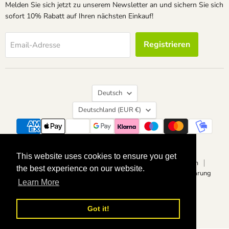
Melden Sie sich jetzt zu unserem Newsletter an und sichern Sie sich
sofort 10% Rabatt auf Ihren nächsten Einkauf!
Registrieren
Email-Adresse
Sprache
Deutsch
Land
Deutschland
(EUR €)
Suchen
Kontakt
Über uns
Widerrufsrecht
This website uses cookies to ensure you get
This website uses cookies to ensure you get
Vertrag widerrufen
Datenschutzerklärung
Impressum
the best experience on our website.
the best experience on our website.
Allgemeine Geschäftsbedingungen
Barrierefreiheitserklärung
Learn More
Learn More
Copyright © 2026 calvendoverlag.
Powered by Shopify
Got it!
Got it!