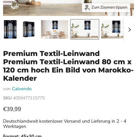
Zum Zoomen tippen
Premium Textil-Leinwand
Premium Textil-Leinwand 80 cm x
120 cm hoch Ein Bild von Marokko-
Kalender
von
Calvendo
SKU
4059477115775
Aktueller Preis
€39,99
Deutschlandweit kostenloser Versand und Lieferung in 2 - 4
Werktagen
Format:
45x30 cm