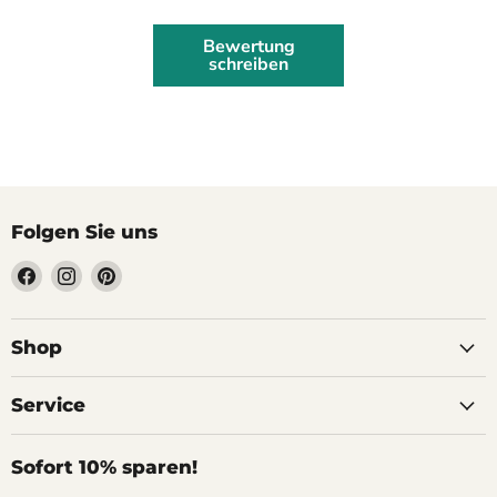
Bewertung
schreiben
Folgen Sie uns
Finden
Finden
Finden
Sie
Sie
Sie
uns
uns
uns
auf
auf
auf
Shop
Facebook
Instagram
Pinterest
Service
Sofort 10% sparen!