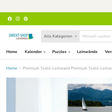
Finden
Finden
Finden
Sie
Sie
Sie
uns
uns
uns
auf
auf
auf
Facebook
Instagram
Pinterest
Alle Kategorien
Home
Kalender
Puzzles
Leinwände
Ver
Home
Premium Textil-Leinwand Premium Textil-Leinw