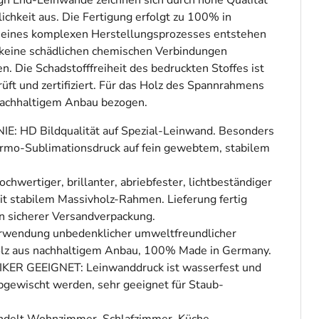
 End-Leinwände zeichnen sich durch hohe Qualität
chkeit aus. Die Fertigung erfolgt zu 100% in
 eines komplexen Herstellungsprozesses entstehen
 keine schädlichen chemischen Verbindungen
. Die Schadstofffreiheit des bedruckten Stoffes ist
üft und zertifiziert. Für das Holz des Spannrahmens
nachhaltigem Anbau bezogen.
E: HD Bildqualität auf Spezial-Leinwand. Besonders
ermo-Sublimationsdruck auf fein gewebtem, stabilem
hwertiger, brillanter, abriebfester, lichtbeständiger
t stabilem Massivholz-Rahmen. Lieferung fertig
n sicherer Versandverpackung.
wendung unbedenklicher umweltfreundlicher
olz aus nachhaltigem Anbau, 100% Made in Germany.
ER GEEIGNET: Leinwanddruck ist wasserfest und
bgewischt werden, sehr geeignet für Staub-