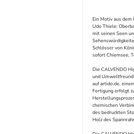
Ein Motiv aus dem 
Udo Thiele: Oberb
mit seinen Seen un
Sehenswürdigkeiten
Schlösser von Köni
sofort Chiemsee, T
Die CALVENDO High
und Umweltfreundli
auf artido.de, eine
Fertigung erfolgt 
Herstellungsprozes
chemischen Verbin
des bedruckten Stof
Holz des Spannrah