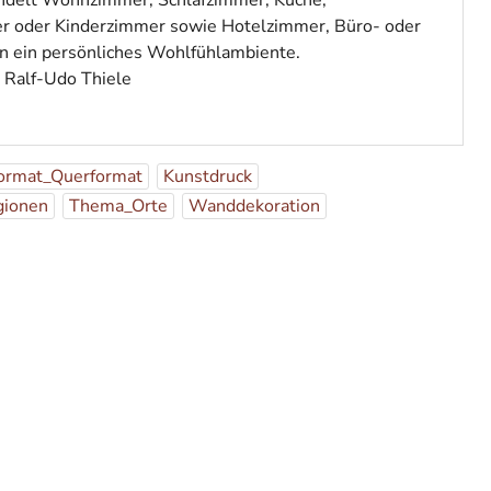
delt Wohnzimmer, Schlafzimmer, Küche,
r oder Kinderzimmer sowie Hotelzimmer, Büro- oder
n ein persönliches Wohlfühlambiente.
: Ralf-Udo Thiele
ormat_Querformat
Kunstdruck
gionen
Thema_Orte
Wanddekoration