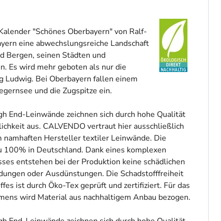
Kalender "Schönes Oberbayern" von Ralf-
ayern eine abwechslungsreiche Landschaft
d Bergen, seinen Städten und
. Es wird mehr geboten als nur die
g Ludwig. Bei Oberbayern fallen einem
egernsee und die Zugspitze ein.
 End-Leinwände zeichnen sich durch hohe Qualität
chkeit aus. CALVENDO vertraut hier ausschließlich
m namhaften Hersteller textiler Leinwände. Die
zu 100% in Deutschland. Dank eines komplexen
ses entstehen bei der Produktion keine schädlichen
dungen oder Ausdünstungen. Die Schadstofffreiheit
fes ist durch Öko-Tex geprüft und zertifiziert. Für das
mens wird Material aus nachhaltigem Anbau bezogen.