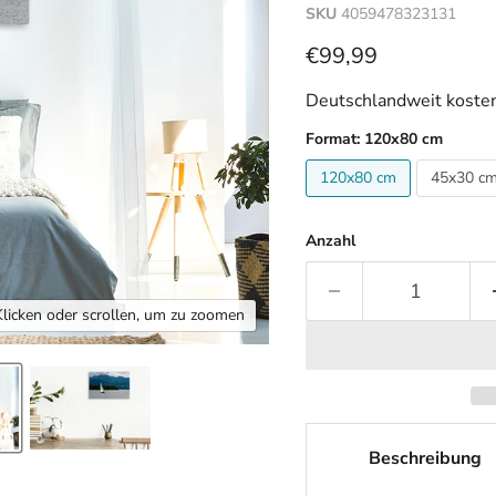
SKU
4059478323131
Aktueller Preis
€99,99
Deutschlandweit kosten
Format:
120x80 cm
120x80 cm
45x30 c
Anzahl
Klicken oder scrollen, um zu zoomen
Beschreibung