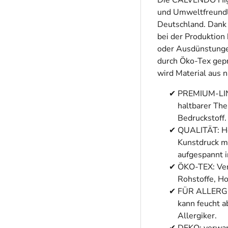
Die CALVENDO High
und Umweltfreundli
Deutschland. Dank
bei der Produktion
oder Ausdünstungen
durch Öko-Tex gepr
wird Material aus 
PREMIUM-LINI
haltbarer Th
Bedruckstoff.
QUALITÄT: Hoc
Kunstdruck mi
aufgespannt i
ÖKO-TEX: Ver
Rohstoffe, H
FÜR ALLERGIK
kann feucht a
Allergiker.