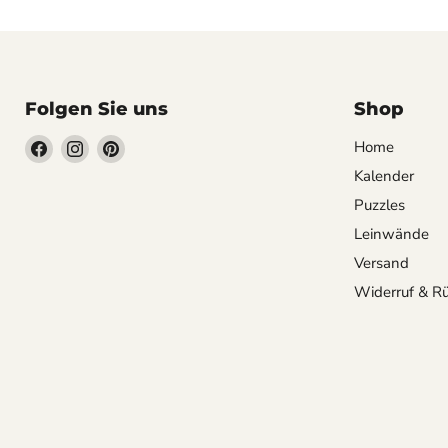
Folgen Sie uns
Shop
Finden
Finden
Finden
Home
Sie
Sie
Sie
Kalender
uns
uns
uns
Puzzles
auf
auf
auf
Leinwände
Facebook
Instagram
Pinterest
Versand
Widerruf & R