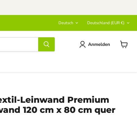
Sprache
Land
Deutsch
Deutschland
(EUR €)
Anmelden
Warenk
anzeige
xtil-Leinwand Premium
nwand 120 cm x 80 cm quer