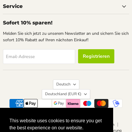
Service
Sofort 10% sparen!
Melden Sie sich jetzt zu unserem Newsletter an und sichern Sie sich
sofort 10% Rabatt auf Ihren nächsten Einkauf!
Registrieren
Email-Adresse
Sprache
Deutsch
Land
Deutschland
(EUR €)
Suchen
Kontakt
Über uns
Widerrufsrecht
This website uses cookies to ensure you get
This website uses cookies to ensure you get
Vertrag widerrufen
Datenschutzerklärung
Impressum
the best experience on our website.
the best experience on our website.
Allgemeine Geschäftsbedingungen
Barrierefreiheitserklärung