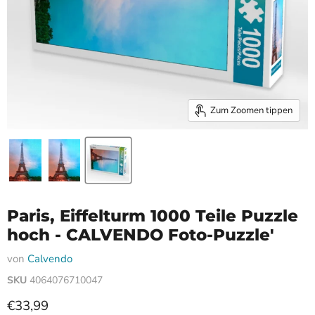
Zum Zoomen tippen
Paris, Eiffelturm 1000 Teile Puzzle
hoch - CALVENDO Foto-Puzzle'
von
Calvendo
SKU
4064076710047
Aktueller Preis
€33,99