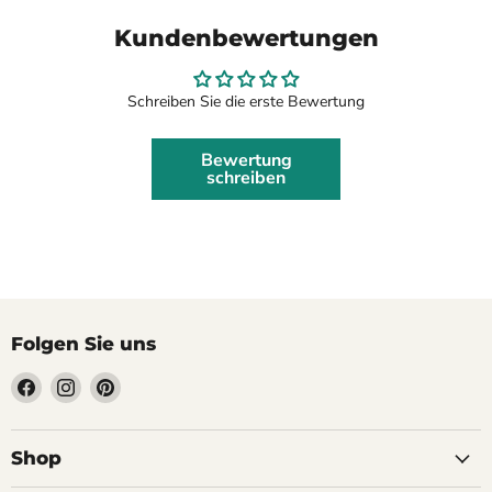
Kundenbewertungen
Schreiben Sie die erste Bewertung
Bewertung
schreiben
Folgen Sie uns
Finden
Finden
Finden
Sie
Sie
Sie
uns
uns
uns
auf
auf
auf
Shop
Facebook
Instagram
Pinterest