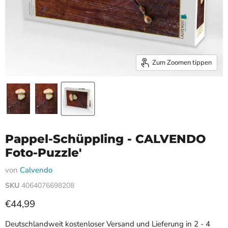
Zum Zoomen tippen
Pappel-Schüppling - CALVENDO
Foto-Puzzle'
von
Calvendo
SKU
4064076698208
Aktueller Preis
€44,99
Deutschlandweit kostenloser Versand und Lieferung in 2 - 4