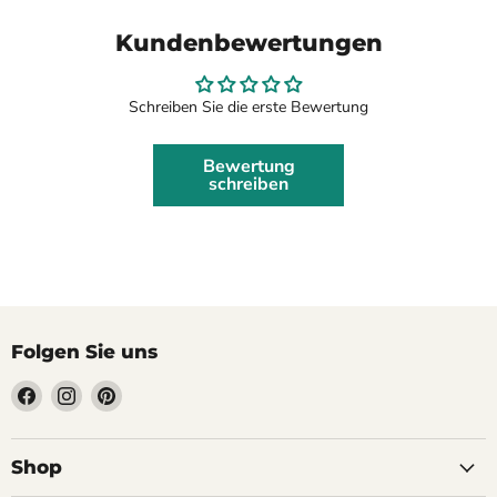
Kundenbewertungen
Schreiben Sie die erste Bewertung
Bewertung
schreiben
Folgen Sie uns
Finden
Finden
Finden
Sie
Sie
Sie
uns
uns
uns
auf
auf
auf
Shop
Facebook
Instagram
Pinterest