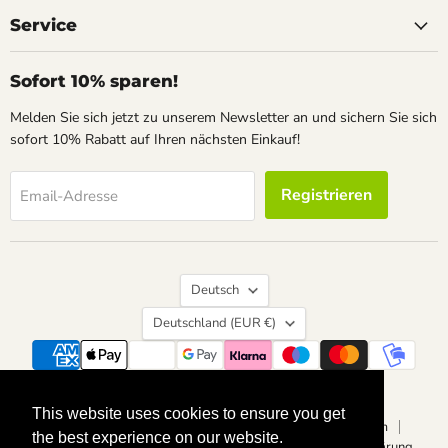
Service
Sofort 10% sparen!
Melden Sie sich jetzt zu unserem Newsletter an und sichern Sie sich
sofort 10% Rabatt auf Ihren nächsten Einkauf!
Registrieren
Email-Adresse
Sprache
Deutsch
Land
Deutschland
(EUR €)
Suchen
Kontakt
Über uns
Widerrufsrecht
This website uses cookies to ensure you get
This website uses cookies to ensure you get
Vertrag widerrufen
Datenschutzerklärung
Impressum
the best experience on our website.
the best experience on our website.
Allgemeine Geschäftsbedingungen
Barrierefreiheitserklärung