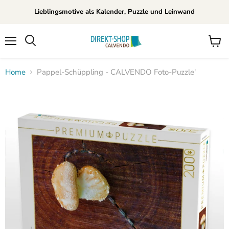
Lieblingsmotive als Kalender, Puzzle und Leinwand
Menü
Waren
Suchen
anzei
Home
Pappel-Schüppling - CALVENDO Foto-Puzzle'