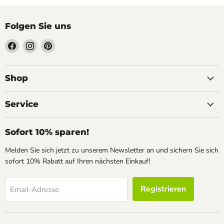
Folgen Sie uns
Finden
Finden
Finden
Sie
Sie
Sie
uns
uns
uns
auf
auf
auf
Shop
Facebook
Instagram
Pinterest
Service
Sofort 10% sparen!
Melden Sie sich jetzt zu unserem Newsletter an und sichern Sie sich
sofort 10% Rabatt auf Ihren nächsten Einkauf!
Registrieren
Email-Adresse