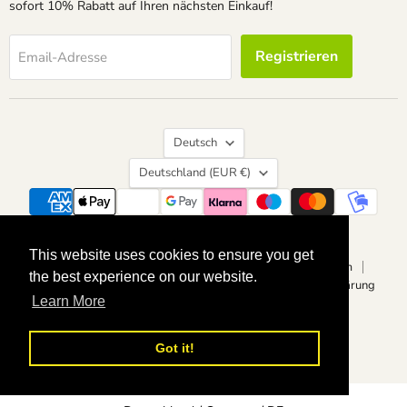
sofort 10% Rabatt auf Ihren nächsten Einkauf!
Registrieren
Email-Adresse
Sprache
Deutsch
Land
Deutschland
(EUR €)
Suchen
Kontakt
Über uns
Widerrufsrecht
This website uses cookies to ensure you get
This website uses cookies to ensure you get
Vertrag widerrufen
Datenschutzerklärung
Impressum
the best experience on our website.
the best experience on our website.
Allgemeine Geschäftsbedingungen
Barrierefreiheitserklärung
Learn More
Learn More
Copyright © 2026 calvendoverlag.
Powered by Shopify
Got it!
Got it!