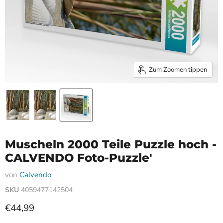
Zum Zoomen tippen
Muscheln 2000 Teile Puzzle hoch -
CALVENDO Foto-Puzzle'
von
Calvendo
SKU
4059477142504
Aktueller Preis
€44,99