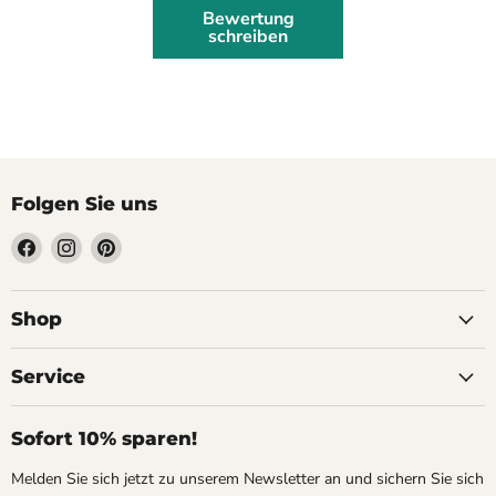
Bewertung
schreiben
Folgen Sie uns
Finden
Finden
Finden
Sie
Sie
Sie
uns
uns
uns
auf
auf
auf
Shop
Facebook
Instagram
Pinterest
Service
Sofort 10% sparen!
Melden Sie sich jetzt zu unserem Newsletter an und sichern Sie sich