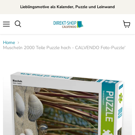
Lieblingsmotive als Kalender, Puzzle und Leinwand
Menü
Waren
Suchen
anzei
Home
Muscheln 2000 Teile Puzzle hoch - CALVENDO Foto-Puzzle'