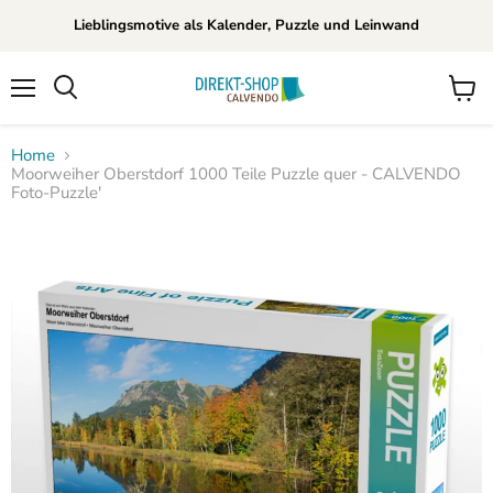
Lieblingsmotive als Kalender, Puzzle und Leinwand
Menü
Waren
Suchen
anzei
Home
Moorweiher Oberstdorf 1000 Teile Puzzle quer - CALVENDO
Foto-Puzzle'