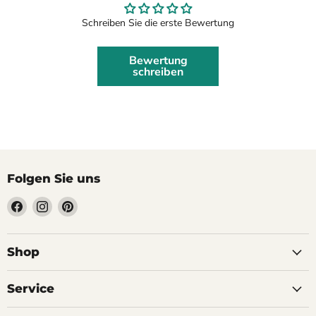
Schreiben Sie die erste Bewertung
Bewertung
schreiben
Folgen Sie uns
Finden
Finden
Finden
Sie
Sie
Sie
uns
uns
uns
auf
auf
auf
Shop
Facebook
Instagram
Pinterest
Service