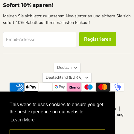
Sofort 10% sparen!
Melden Sie sich jetzt zu unserem Newsletter an und sichern Sie sich
sofort 10% Rabatt auf Ihren nächsten Einkauf!
Registrieren
Email-Adresse
Sprache
Deutsch
Land
Deutschland
(EUR €)
Suchen
Kontakt
Über uns
Widerrufsrecht
This website uses cookies to ensure you get
This website uses cookies to ensure you get
Vertrag widerrufen
Datenschutzerklärung
Impressum
the best experience on our website.
the best experience on our website.
Allgemeine Geschäftsbedingungen
Barrierefreiheitserklärung
Learn More
Learn More
Copyright © 2026 calvendoverlag.
Powered by Shopify