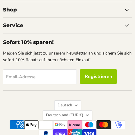
uns
uns
uns
auf
auf
auf
Shop
Facebook
Instagram
Pinterest
Service
Sofort 10% sparen!
Melden Sie sich jetzt zu unserem Newsletter an und sichern Sie sich
sofort 10% Rabatt auf Ihren nächsten Einkauf!
Registrieren
Email-Adresse
Sprache
Deutsch
Land
Deutschland
(EUR €)