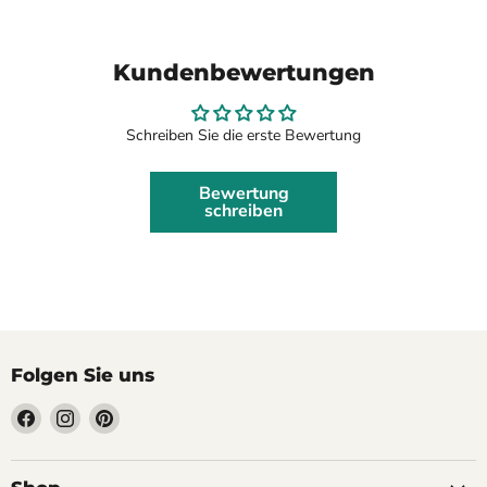
Kundenbewertungen
Schreiben Sie die erste Bewertung
Bewertung
schreiben
Folgen Sie uns
Finden
Finden
Finden
Sie
Sie
Sie
uns
uns
uns
auf
auf
auf