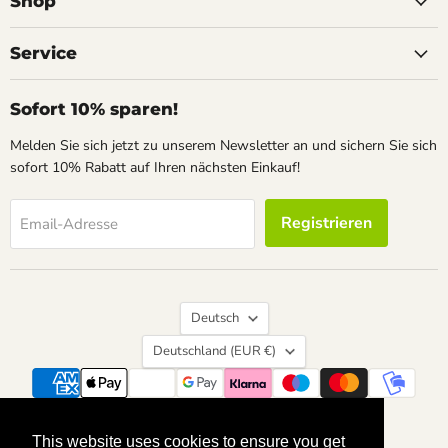
Shop
Facebook
Instagram
Pinterest
Service
Sofort 10% sparen!
Melden Sie sich jetzt zu unserem Newsletter an und sichern Sie sich
sofort 10% Rabatt auf Ihren nächsten Einkauf!
Registrieren
Email-Adresse
Sprache
Deutsch
Land
Deutschland
(EUR €)
Suchen
Kontakt
Über uns
Widerrufsrecht
This website uses cookies to ensure you get
This website uses cookies to ensure you get