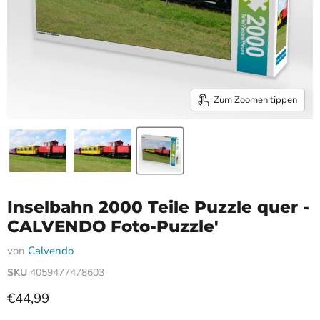
Zum Zoomen tippen
Inselbahn 2000 Teile Puzzle quer -
CALVENDO Foto-Puzzle'
von
Calvendo
SKU
4059477478603
Aktueller Preis
€44,99