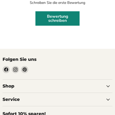
Schreiben Sie die erste Bewertung
Bewertung
schreiben
Folgen Sie uns
Finden
Finden
Finden
Sie
Sie
Sie
uns
uns
uns
auf
auf
auf
Shop
Facebook
Instagram
Pinterest
Service
Sofort 10% sparen!