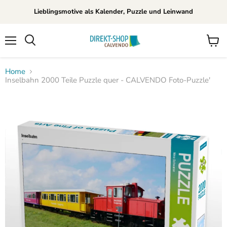
Lieblingsmotive als Kalender, Puzzle und Leinwand
Menü
Waren
Suchen
anzei
Home
Inselbahn 2000 Teile Puzzle quer - CALVENDO Foto-Puzzle'