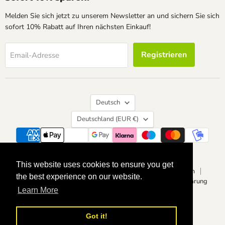
Melden Sie sich jetzt zu unserem Newsletter an und sichern Sie sich
sofort 10% Rabatt auf Ihren nächsten Einkauf!
Registrieren
Email-Adresse
Sprache
Deutsch
Land
Deutschland
(EUR €)
Suchen
Kontakt
Über uns
Widerrufsrecht
This website uses cookies to ensure you get
This website uses cookies to ensure you get
Vertrag widerrufen
Datenschutzerklärung
Impressum
the best experience on our website.
the best experience on our website.
Allgemeine Geschäftsbedingungen
Barrierefreiheitserklärung
Learn More
Learn More
Copyright © 2026 calvendoverlag.
Powered by Shopify
Got it!
Got it!