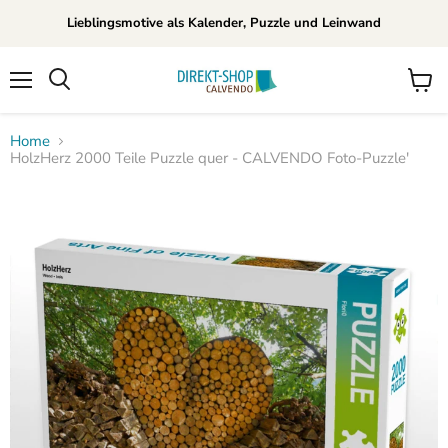
Lieblingsmotive als Kalender, Puzzle und Leinwand
Menü
Waren
Suchen
anzei
Home
HolzHerz 2000 Teile Puzzle quer - CALVENDO Foto-Puzzle'