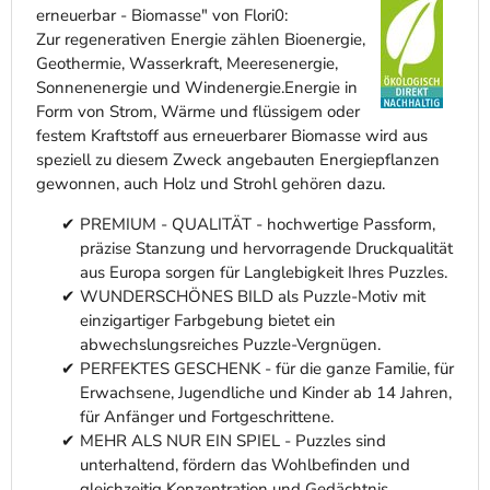
erneuerbar - Biomasse" von Flori0:
Zur regenerativen Energie zählen Bioenergie,
Geothermie, Wasserkraft, Meeresenergie,
Sonnenenergie und Windenergie.Energie in
Form von Strom, Wärme und flüssigem oder
festem Kraftstoff aus erneuerbarer Biomasse wird aus
speziell zu diesem Zweck angebauten Energiepflanzen
gewonnen, auch Holz und Strohl gehören dazu.
PREMIUM - QUALITÄT - hochwertige Passform,
präzise Stanzung und hervorragende Druckqualität
aus Europa sorgen für Langlebigkeit Ihres Puzzles.
WUNDERSCHÖNES BILD als Puzzle-Motiv mit
einzigartiger Farbgebung bietet ein
abwechslungsreiches Puzzle-Vergnügen.
PERFEKTES GESCHENK - für die ganze Familie, für
Erwachsene, Jugendliche und Kinder ab 14 Jahren,
für Anfänger und Fortgeschrittene.
MEHR ALS NUR EIN SPIEL - Puzzles sind
unterhaltend, fördern das Wohlbefinden und
gleichzeitig Konzentration und Gedächtnis.