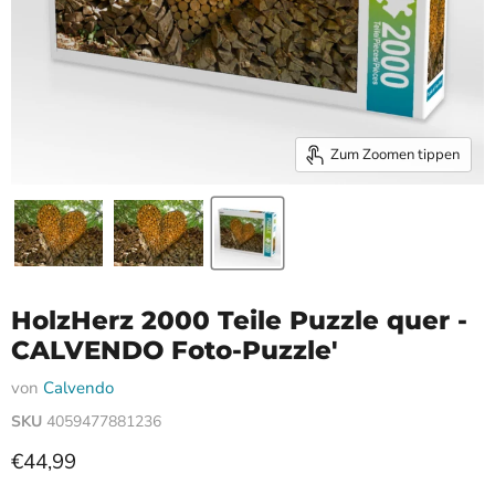
Zum Zoomen tippen
HolzHerz 2000 Teile Puzzle quer -
CALVENDO Foto-Puzzle'
von
Calvendo
SKU
4059477881236
Aktueller Preis
€44,99