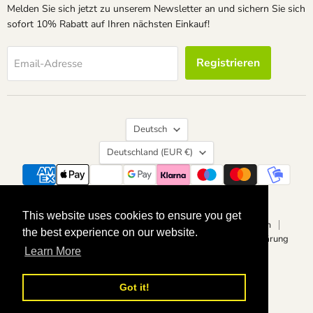
Melden Sie sich jetzt zu unserem Newsletter an und sichern Sie sich
sofort 10% Rabatt auf Ihren nächsten Einkauf!
Registrieren
Email-Adresse
Sprache
Deutsch
Land
Deutschland
(EUR €)
Suchen
Kontakt
Über uns
Widerrufsrecht
This website uses cookies to ensure you get
This website uses cookies to ensure you get
Vertrag widerrufen
Datenschutzerklärung
Impressum
the best experience on our website.
the best experience on our website.
Allgemeine Geschäftsbedingungen
Barrierefreiheitserklärung
Learn More
Learn More
Copyright © 2026 calvendoverlag.
Powered by Shopify
Got it!
Got it!