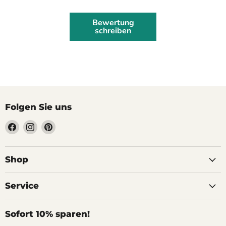
Bewertung
schreiben
Folgen Sie uns
Finden
Finden
Finden
Sie
Sie
Sie
uns
uns
uns
auf
auf
auf
Shop
Facebook
Instagram
Pinterest
Service
Sofort 10% sparen!