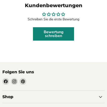
Kundenbewertungen
Schreiben Sie die erste Bewertung
Bewertung
schreiben
Folgen Sie uns
Finden
Finden
Finden
Sie
Sie
Sie
uns
uns
uns
auf
auf
auf
Shop
Facebook
Instagram
Pinterest