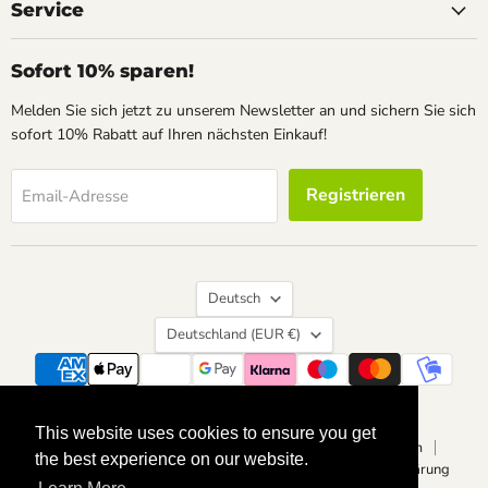
Service
Sofort 10% sparen!
Melden Sie sich jetzt zu unserem Newsletter an und sichern Sie sich
sofort 10% Rabatt auf Ihren nächsten Einkauf!
Registrieren
Email-Adresse
Sprache
Deutsch
Land
Deutschland
(EUR €)
Suchen
Kontakt
Über uns
Widerrufsrecht
This website uses cookies to ensure you get
This website uses cookies to ensure you get
Vertrag widerrufen
Datenschutzerklärung
Impressum
the best experience on our website.
the best experience on our website.
Allgemeine Geschäftsbedingungen
Barrierefreiheitserklärung