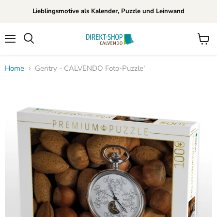
Lieblingsmotive als Kalender, Puzzle und Leinwand
Menü
Waren
Suchen
anzei
Home
Gentry - CALVENDO Foto-Puzzle'