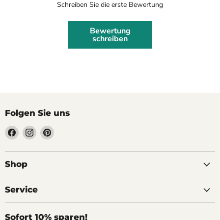
Schreiben Sie die erste Bewertung
Bewertung
schreiben
Folgen Sie uns
Finden
Finden
Finden
Sie
Sie
Sie
uns
uns
uns
auf
auf
auf
Shop
Facebook
Instagram
Pinterest
Service
Sofort 10% sparen!