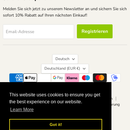
Melden Sie sich jetzt zu unserem Newsletter an und sichern Sie sich
sofort 10% Rabatt auf Ihren nächsten Einkauf!
Registrieren
Email-Adresse
Sprache
Deutsch
Land
Deutschland
(EUR €)
Suchen
Kontakt
Über uns
Widerrufsrecht
This website uses cookies to ensure you get
This website uses cookies to ensure you get
Vertrag widerrufen
Datenschutzerklärung
Impressum
the best experience on our website.
the best experience on our website.
Allgemeine Geschäftsbedingungen
Barrierefreiheitserklärung
Learn More
Learn More
Copyright © 2026 calvendoverlag.
Powered by Shopify
Got it!
Got it!