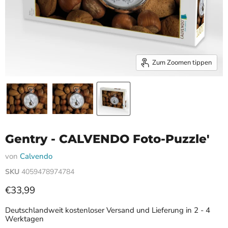
Zum Zoomen tippen
Gentry - CALVENDO Foto-Puzzle'
von
Calvendo
SKU
4059478974784
Aktueller Preis
€33,99
Deutschlandweit kostenloser Versand und Lieferung in 2 - 4
Werktagen