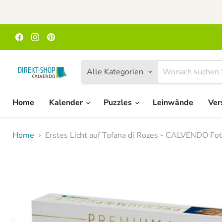
Finden
Finden
Finden
Sie
Sie
Sie
uns
uns
uns
auf
auf
auf
Facebook
Instagram
Pinterest
Alle Kategorien
Home
Kalender
Puzzles
Leinwände
Ver
Home
Erstes Licht auf Tofana di Rozes - CALVENDO Fot