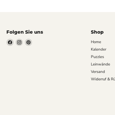
Folgen Sie uns
Shop
Finden
Finden
Finden
Home
Sie
Sie
Sie
Kalender
uns
uns
uns
Puzzles
auf
auf
auf
Leinwände
Facebook
Instagram
Pinterest
Versand
Widerruf & R