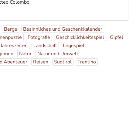
atteo Colombo
Berge
Besinnliches und Geschenkkalender
nenpuzzle
Fotografie
Geschicklichkeitsspiel
Gipfel
Jahreszeiten
Landschaft
Legespiel
gionen
Natur
Natur und Umwelt
nd Abenteuer
Reisen
Südtirol
Trentino