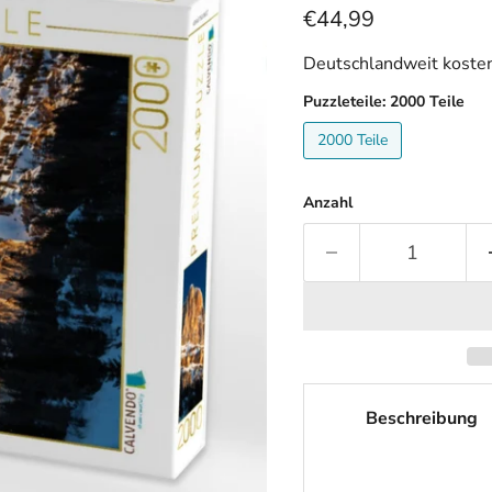
Aktueller Preis
€44,99
Deutschlandweit kosten
Puzzleteile:
2000 Teile
2000 Teile
Anzahl
Beschreibung