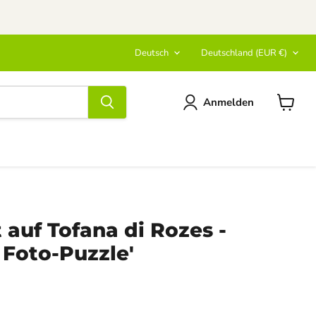
Sprache
Land
Deutsch
Deutschland
(EUR €)
Anmelden
Warenk
anzeige
t auf Tofana di Rozes -
Foto-Puzzle'