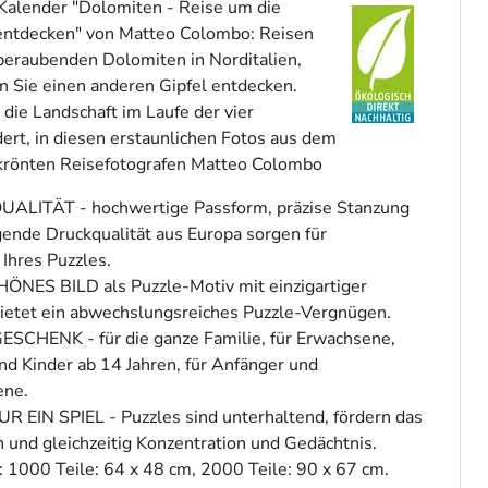
Kalender "Dolomiten - Reise um die
 entdecken" von Matteo Colombo: Reisen
beraubenden Dolomiten in Norditalien,
 Sie einen anderen Gipfel entdecken.
 die Landschaft im Laufe der vier
dert, in diesen erstaunlichen Fotos aus dem
ekrönten Reisefotografen Matteo Colombo
ALITÄT - hochwertige Passform, präzise Stanzung
ende Druckqualität aus Europa sorgen für
 Ihres Puzzles.
S BILD als Puzzle-Motiv mit einzigartiger
ietet ein abwechslungsreiches Puzzle-Vergnügen.
SCHENK - für die ganze Familie, für Erwachsene,
nd Kinder ab 14 Jahren, für Anfänger und
ene.
 EIN SPIEL - Puzzles sind unterhaltend, fördern das
und gleichzeitig Konzentration und Gedächtnis.
1000 Teile: 64 x 48 cm, 2000 Teile: 90 x 67 cm.