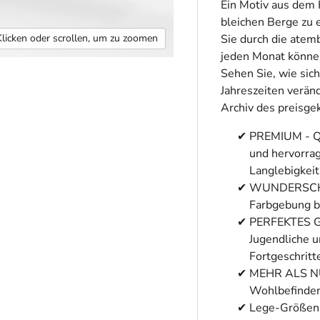
Ein Motiv aus dem 
bleichen Berge zu
Sie durch die atem
Klicken oder scrollen, um zu zoomen
jeden Monat können
Sehen Sie, wie sich
Jahreszeiten verän
Archiv des preisg
PREMIUM - QU
und hervorrag
Langlebigkeit
WUNDERSCHÖNE
Farbgebung b
PERFEKTES GE
Jugendliche u
Fortgeschritt
MEHR ALS NUR
Wohlbefinden 
Lege-Größen: 