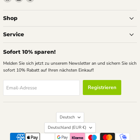
Sie
Sie
Sie
uns
uns
uns
auf
auf
auf
Shop
Facebook
Instagram
Pinterest
Service
Sofort 10% sparen!
Melden Sie sich jetzt zu unserem Newsletter an und sichern Sie sich
sofort 10% Rabatt auf Ihren nächsten Einkauf!
Registrieren
Email-Adresse
Sprache
Deutsch
Land
Deutschland
(EUR €)