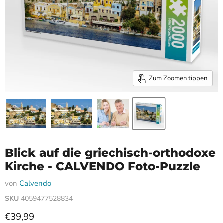
Zum Zoomen tippen
Blick auf die griechisch-orthodoxe
Kirche - CALVENDO Foto-Puzzle
von
Calvendo
SKU
4059477528834
Aktueller Preis
€39,99