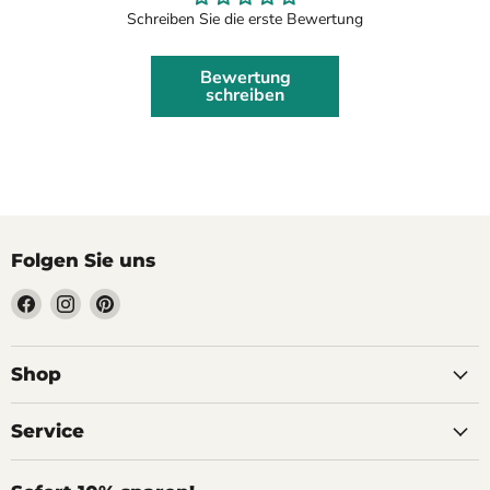
Schreiben Sie die erste Bewertung
Bewertung
schreiben
Folgen Sie uns
Finden
Finden
Finden
Sie
Sie
Sie
uns
uns
uns
auf
auf
auf
Shop
Facebook
Instagram
Pinterest
Service