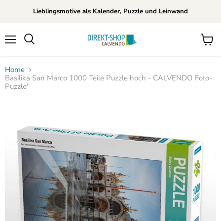
Lieblingsmotive als Kalender, Puzzle und Leinwand
Menü
Waren
Suchen
anzei
Home
Basilika San Marco 1000 Teile Puzzle hoch - CALVENDO Foto-
Puzzle'