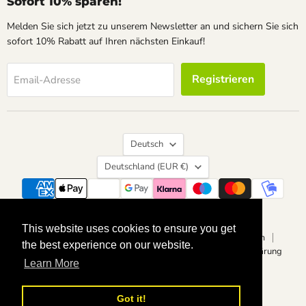
Sofort 10% sparen!
Melden Sie sich jetzt zu unserem Newsletter an und sichern Sie sich
sofort 10% Rabatt auf Ihren nächsten Einkauf!
Registrieren
Email-Adresse
Sprache
Deutsch
Land
Deutschland
(EUR €)
Suchen
Kontakt
Über uns
Widerrufsrecht
This website uses cookies to ensure you get
This website uses cookies to ensure you get
Vertrag widerrufen
Datenschutzerklärung
Impressum
the best experience on our website.
the best experience on our website.
Allgemeine Geschäftsbedingungen
Barrierefreiheitserklärung
Learn More
Learn More
Copyright © 2026 calvendoverlag.
Powered by Shopify
Got it!
Got it!