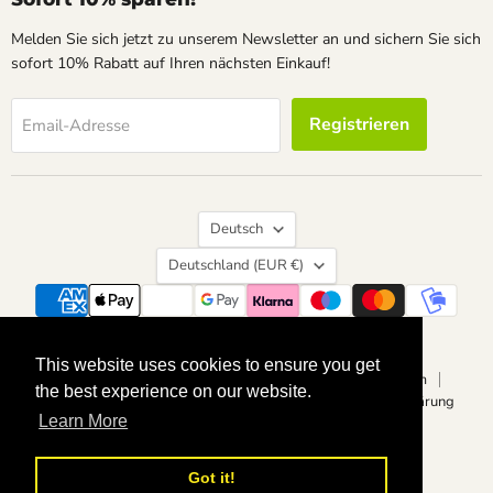
Melden Sie sich jetzt zu unserem Newsletter an und sichern Sie sich
sofort 10% Rabatt auf Ihren nächsten Einkauf!
Registrieren
Email-Adresse
Sprache
Deutsch
Land
Deutschland
(EUR €)
Suchen
Kontakt
Über uns
Widerrufsrecht
This website uses cookies to ensure you get
This website uses cookies to ensure you get
Vertrag widerrufen
Datenschutzerklärung
Impressum
the best experience on our website.
the best experience on our website.
Allgemeine Geschäftsbedingungen
Barrierefreiheitserklärung
Learn More
Learn More
Copyright © 2026 calvendoverlag.
Powered by Shopify
Got it!
Got it!