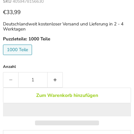
SKU
4059478156630
Aktueller Preis
€33,99
Deutschlandweit kostenloser Versand und Lieferung in 2 - 4
Werktagen
Puzzleteile:
1000 Teile
1000 Teile
Anzahl
Zum Warenkorb hinzufügen