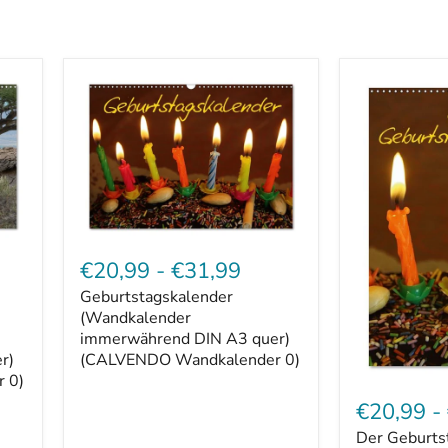
Geburtstagskalender
(Wandkalender
€20,99
-
€31,99
immerwährend
Geburtstagskalender
DIN
A3
(Wandkalender
quer)
immerwährend DIN A3 quer)
(CALVENDO
r)
(CALVENDO Wandkalender 0)
Wandkalender
 0)
Der
0)
Geburtstags
€20,99
-
(Wandkalen
Der Geburts
immerwähre