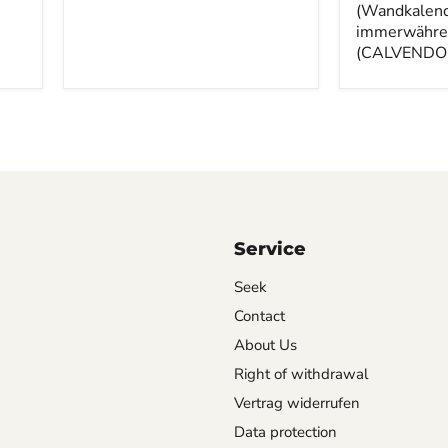
DIN
(Wandkalen
A3
immerwähre
hoch)
(CALVENDO 
(CALVENDO
Wandkalend
0)
Service
Seek
Contact
About Us
Right of withdrawal
Vertrag widerrufen
Data protection