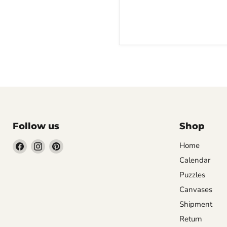
Follow us
Shop
Find
Find
Find
Home
us
us
us
Calendar
on
on
on
Puzzles
Facebook
Instagram
Pinterest
Canvases
Shipment
Return