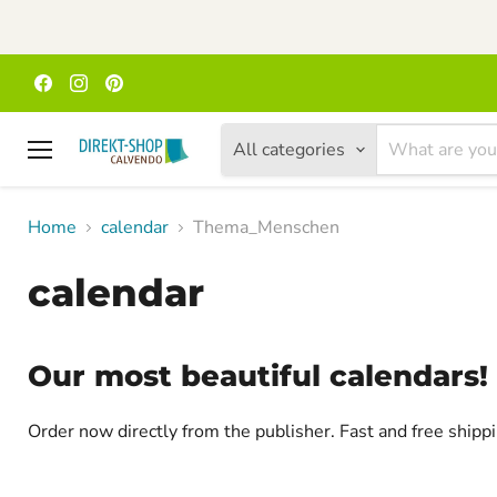
Find
Find
Find
us
us
us
on
on
on
Facebook
Instagram
Pinterest
All categories
Menu
Home
calendar
Thema_Menschen
calendar
Our most beautiful calendars!
Order now directly from the publisher. Fast and free ship