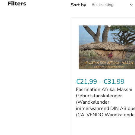
Filters
Sort by
Faszination
Afrika:
€21,99
-
€31,99
Massai
Faszination Afrika: Massai
Geburtstagskalender
(Wandkalender
Geburtstagskalender
immerwährend
(Wandkalender
DIN
immerwährend DIN A3 que
A3
(CALVENDO Wandkalender
quer)
(CALVENDO
Wandkalender
0)