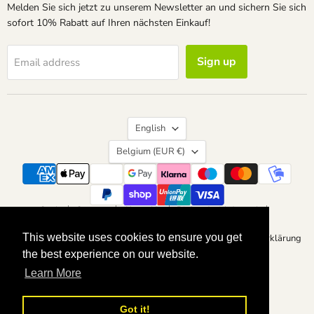
Melden Sie sich jetzt zu unserem Newsletter an und sichern Sie sich
sofort 10% Rabatt auf Ihren nächsten Einkauf!
Sign up
Email address
Language
English
Country
Belgium
(EUR €)
Seek
Contact
About Us
Right of withdrawal
Vertrag widerrufen
Data protection
Imprint
This website uses cookies to ensure you get
This website uses cookies to ensure you get
General terms and conditions of business
Barrierefreiheitserklärung
the best experience on our website.
the best experience on our website.
Copyright © 2026 calvendoverlag.
Learn More
Learn More
Powered by Shopify
Got it!
Got it!