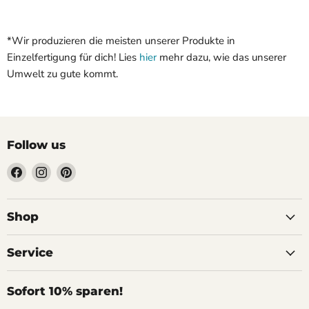
*Wir produzieren die meisten unserer Produkte in
Einzelfertigung für dich! Lies
hier
mehr dazu, wie das unserer
Umwelt zu gute kommt.
Follow us
Find
Find
Find
us
us
us
on
on
on
Facebook
Instagram
Pinterest
Shop
Service
Sofort 10% sparen!