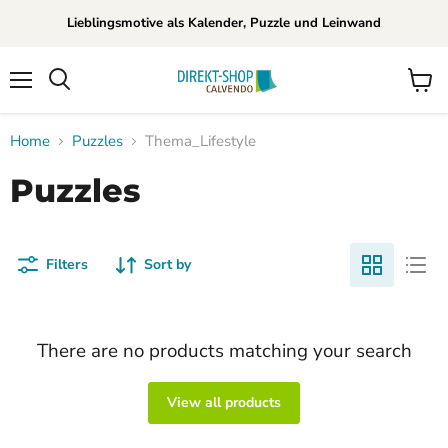
Lieblingsmotive als Kalender, Puzzle und Leinwand
Menu
View
Search
cart
Home
Puzzles
Thema_Lifestyle
Puzzles
Filters
Sort by
There are no products matching your search
View all products