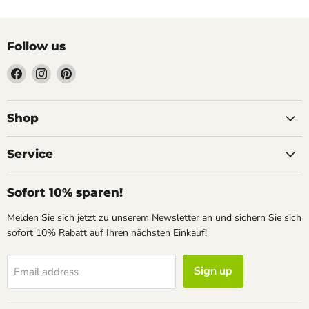
Follow us
Find
Find
Find
us
us
us
on
on
on
Facebook
Instagram
Pinterest
Shop
Service
Sofort 10% sparen!
Melden Sie sich jetzt zu unserem Newsletter an und sichern Sie sich
sofort 10% Rabatt auf Ihren nächsten Einkauf!
Sign up
Email address