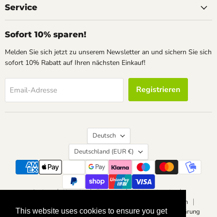
Service
Sofort 10% sparen!
Melden Sie sich jetzt zu unserem Newsletter an und sichern Sie sich
sofort 10% Rabatt auf Ihren nächsten Einkauf!
Registrieren
Email-Adresse
Sprache
Deutsch
Land
Deutschland
(EUR €)
Suchen
Kontakt
Über uns
Widerrufsrecht
Vertrag widerrufen
Datenschutzerklärung
Impressum
This website uses cookies to ensure you get
This website uses cookies to ensure you get
Allgemeine Geschäftsbedingungen
Barrierefreiheitserklärung