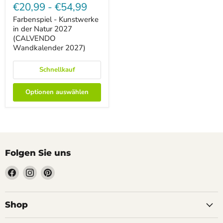
-
€20,99
-
€54,99
Kunstwerke
in
Farbenspiel - Kunstwerke
der
in der Natur 2027
Natur
(CALVENDO
2027
Wandkalender 2027)
(CALVENDO
Wandkalender
2027)
Schnellkauf
Optionen auswählen
Folgen Sie uns
Finden
Finden
Finden
Sie
Sie
Sie
uns
uns
uns
auf
auf
auf
Shop
Facebook
Instagram
Pinterest