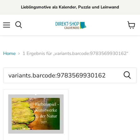
Lieblingsmotive als Kalender, Puzzle und Leinwand
Menü
Waren
Suchen
anzei
Home
1 Ergebnis für „variants.barcode:9783569930162“
Suchergebnisse
für
Produkte
„variants.barcode:97835699301
Farbenspiel