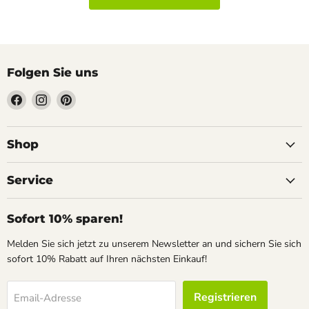
Folgen Sie uns
Finden
Finden
Finden
Sie
Sie
Sie
uns
uns
uns
auf
auf
auf
Shop
Facebook
Instagram
Pinterest
Service
Sofort 10% sparen!
Melden Sie sich jetzt zu unserem Newsletter an und sichern Sie sich
sofort 10% Rabatt auf Ihren nächsten Einkauf!
Registrieren
Email-Adresse