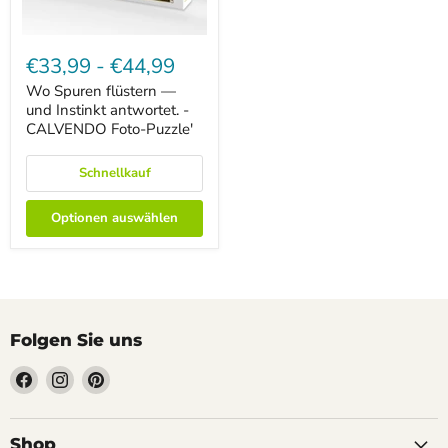
Wo
Spuren
€33,99
-
€44,99
flüstern
—
Wo Spuren flüstern —
und
und Instinkt antwortet. -
Instinkt
CALVENDO Foto-Puzzle'
antwortet.
-
CALVENDO
Schnellkauf
Foto-
Puzzle'
Optionen auswählen
Folgen Sie uns
Finden
Finden
Finden
Sie
Sie
Sie
uns
uns
uns
auf
auf
auf
Shop