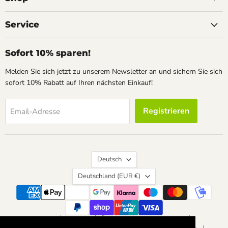
Facebook
Instagram
Pinterest
Service
Sofort 10% sparen!
Melden Sie sich jetzt zu unserem Newsletter an und sichern Sie sich
sofort 10% Rabatt auf Ihren nächsten Einkauf!
Registrieren
Email-Adresse
Sprache
Deutsch
Land
Deutschland
(EUR €)
Suchen
Kontakt
Über uns
Widerrufsrecht