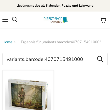
Lieblingsmotive als Kalender, Puzzle und Leinwand
Menü
Waren
Suchen
anzei
Home
1 Ergebnis für „variants.barcode:4070715491000“
Suchergebnisse
für
Produkte
„variants.barcode:40707154910