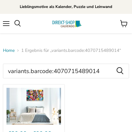
Lieblingsmotive als Kalender, Puzzle und Leinwand
Menü
Waren
Suchen
anzei
Home
1 Ergebnis für „variants.barcode:4070715489014“
Suchergebnisse
für
Produkte
„variants.barcode:40707154890
Premium
Textil-