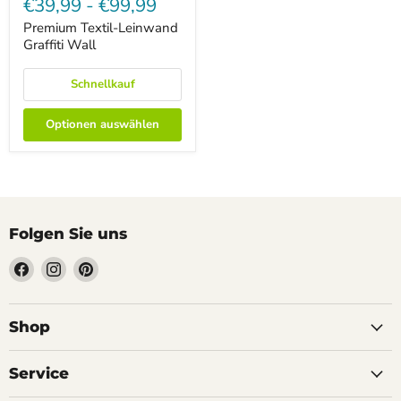
€39,99
-
€99,99
Leinwand
Graffiti
Premium Textil-Leinwand
Wall
Graffiti Wall
Schnellkauf
Optionen auswählen
Folgen Sie uns
Finden
Finden
Finden
Sie
Sie
Sie
uns
uns
uns
auf
auf
auf
Shop
Facebook
Instagram
Pinterest
Service