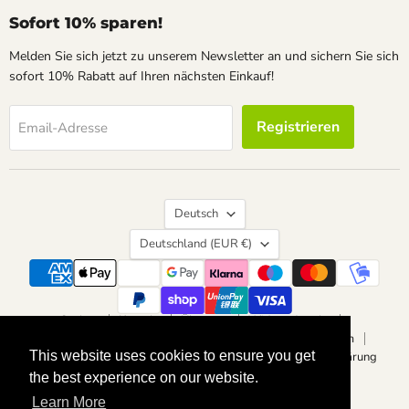
Sofort 10% sparen!
Melden Sie sich jetzt zu unserem Newsletter an und sichern Sie sich
sofort 10% Rabatt auf Ihren nächsten Einkauf!
Registrieren
Email-Adresse
Sprache
Deutsch
Land
Deutschland
(EUR €)
Suchen
Kontakt
Über uns
Widerrufsrecht
Vertrag widerrufen
Datenschutzerklärung
Impressum
This website uses cookies to ensure you get
This website uses cookies to ensure you get
Allgemeine Geschäftsbedingungen
Barrierefreiheitserklärung
the best experience on our website.
the best experience on our website.
Copyright © 2026 calvendoverlag.
Learn More
Learn More