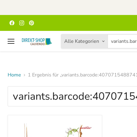
Finden
Finden
Finden
Sie
Sie
Sie
uns
uns
uns
auf
auf
auf
Alle Kategorien
Facebook
Instagram
Pinterest
Menü
Home
1 Ergebnis für „variants.barcode:407071548874
Suchergebnisse
für
„variants.barcode:40707154
Produkte