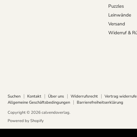
uns
uns
uns
Puzzles
auf
auf
auf
Leinwände
Facebook
Instagram
Pinterest
Versand
Widerruf & R
Suchen
Kontakt
Über uns
Widerrufsrecht
Vertrag widerrufe
Allgemeine Geschäftsbedingungen
Barrierefreiheitserklärung
Copyright © 2026 calvendoverlag.
Powered by Shopify