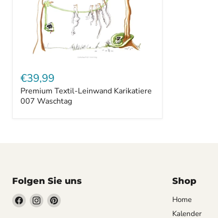
Premium
Textil-
€39,99
Leinwand
Premium Textil-Leinwand Karikatiere
Karikatiere
007
007 Waschtag
Waschtag
Folgen Sie uns
Shop
Finden
Finden
Finden
Home
Sie
Sie
Sie
Kalender