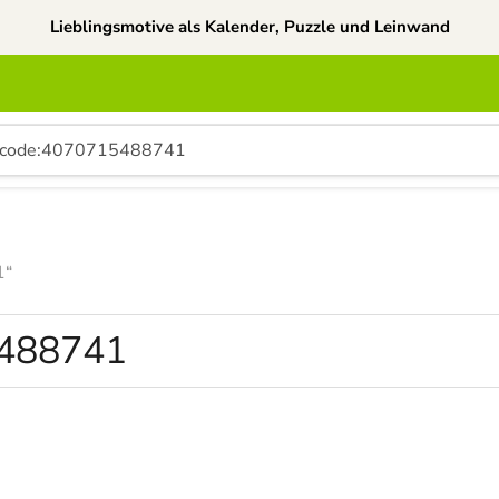
Lieblingsmotive als Kalender, Puzzle und Leinwand
1“
88741“