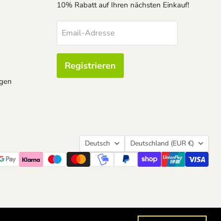
10% Rabatt auf Ihren nächsten Einkauf!
Email-Adresse
Registrieren
ngen
Sprache
Land
Deutsch
Deutschland
(EUR €)