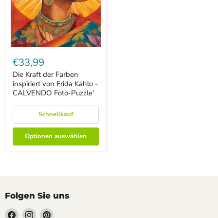
Die
Kraft
€33,99
der
Farben
Die Kraft der Farben
inspiriert
inspiriert von Frida Kahlo -
von
CALVENDO Foto-Puzzle'
Frida
Kahlo
-
Schnellkauf
CALVENDO
Foto-
Puzzle'
Optionen auswählen
Folgen Sie uns
Finden
Finden
Finden