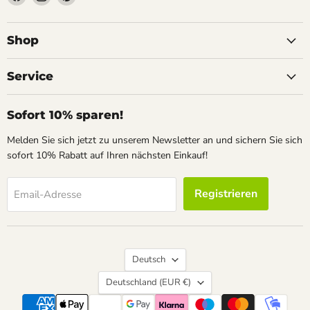
Sie
Sie
Sie
uns
uns
uns
auf
auf
auf
Shop
Facebook
Instagram
Pinterest
Service
Sofort 10% sparen!
Melden Sie sich jetzt zu unserem Newsletter an und sichern Sie sich
sofort 10% Rabatt auf Ihren nächsten Einkauf!
Registrieren
Email-Adresse
Sprache
Deutsch
Land
Deutschland
(EUR €)