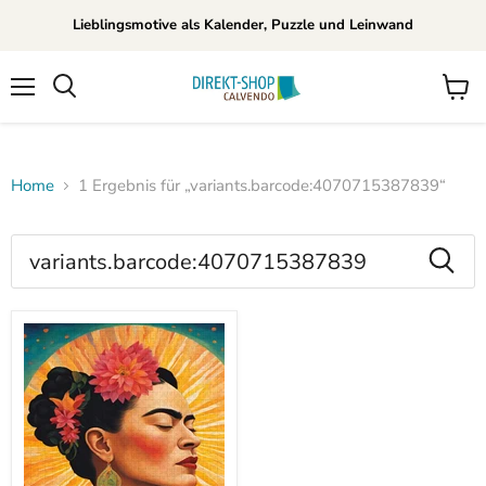
Lieblingsmotive als Kalender, Puzzle und Leinwand
Menü
Waren
Suchen
anzei
Home
1 Ergebnis für „variants.barcode:4070715387839“
Suchergebnisse
für
Produkte
„variants.barcode:40707153878