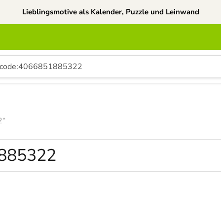
Lieblingsmotive als Kalender, Puzzle und Leinwand
2“
85322“