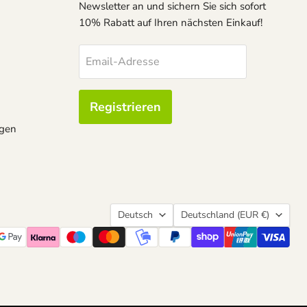
Newsletter an und sichern Sie sich sofort
10% Rabatt auf Ihren nächsten Einkauf!
Email-Adresse
Registrieren
ngen
Sprache
Land
Deutsch
Deutschland
(EUR €)