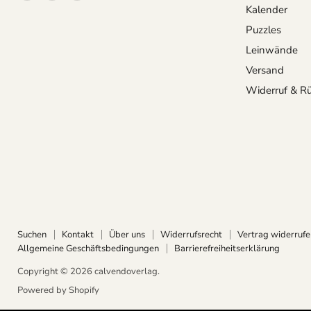
Sie
Sie
Sie
Kalender
uns
uns
uns
Puzzles
auf
auf
auf
Leinwände
Facebook
Instagram
Pinterest
Versand
Widerruf & R
Suchen
Kontakt
Über uns
Widerrufsrecht
Vertrag widerrufe
Allgemeine Geschäftsbedingungen
Barrierefreiheitserklärung
Copyright © 2026 calvendoverlag.
Powered by Shopify