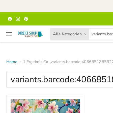
Finden
Finden
Finden
Sie
Sie
Sie
uns
uns
uns
auf
auf
auf
Alle Kategorien
Facebook
Instagram
Pinterest
Menü
Home
1 Ergebnis für „variants.barcode:406685188532
Suchergebnisse
für
„variants.barcode:40668518
Produkte