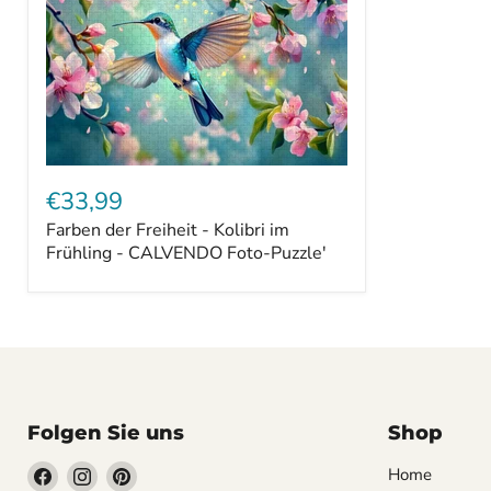
Farben
der
€33,99
Freiheit
Farben der Freiheit - Kolibri im
-
Kolibri
Frühling - CALVENDO Foto-Puzzle'
im
Frühling
-
CALVENDO
Foto-
Puzzle'
Folgen Sie uns
Shop
Finden
Finden
Finden
Home