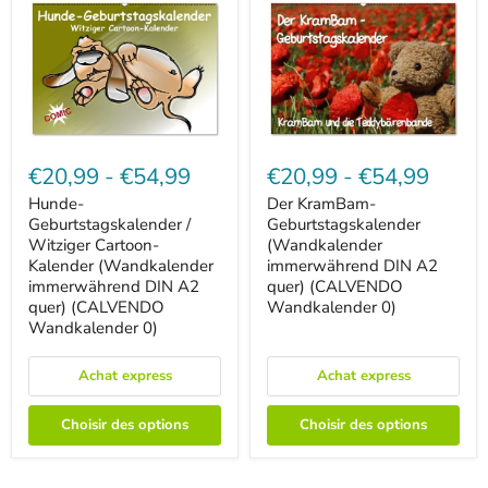
Hunde-
Der
Geburtstagskalender
KramBam-
€20,99
-
€54,99
€20,99
-
€54,99
/
Geburtstagskalender
Witziger
(Wandkalender
Hunde-
Der KramBam-
Cartoon-
immerwährend
Geburtstagskalender /
Geburtstagskalender
Kalender
DIN
Witziger Cartoon-
(Wandkalender
(Wandkalender
A2
Kalender (Wandkalender
immerwährend DIN A2
immerwährend
quer)
immerwährend DIN A2
quer) (CALVENDO
DIN
(CALVENDO
A2
quer) (CALVENDO
Wandkalender
Wandkalender 0)
quer)
0)
Wandkalender 0)
(CALVENDO
Wandkalender
0)
Achat express
Achat express
Choisir des options
Choisir des options