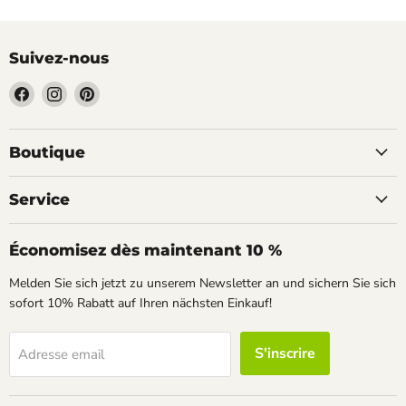
Suivez-nous
Trouvez-
Trouvez-
Trouvez-
nous
nous
nous
sur
sur
sur
Facebook
Instagram
Pinterest
Boutique
Service
Économisez dès maintenant 10 %
Melden Sie sich jetzt zu unserem Newsletter an und sichern Sie sich
sofort 10% Rabatt auf Ihren nächsten Einkauf!
S'inscrire
Adresse email