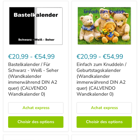
Bastelkalender
Einfach
/
zum
€20,99
-
€54,99
€20,99
-
€54,99
Für
Knuddeln
Schwarz
/
Bastelkalender / Für
Einfach zum Knuddeln /
-
Geburtstagskalender
Schwarz - Weiß - Seher
Geburtstagskalender
Weiß
(Wandkalender
(Wandkalender
(Wandkalender
-
immerwährend
immerwährend DIN A2
immerwährend DIN A2
Seher
DIN
quer) (CALVENDO
quer) (CALVENDO
(Wandkalender
A2
immerwährend
Wandkalender 0)
quer)
Wandkalender 0)
DIN
(CALVENDO
A2
Wandkalender
Achat express
Achat express
quer)
0)
(CALVENDO
Wandkalender
Choisir des options
Choisir des options
0)