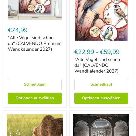
"Alle
Vögel
€74,99
sind
schon
"Alle Vögel sind schon
da"
da" (CALVENDO Premium
"Alle
(CALVENDO
Wandkalender 2027)
Vögel
€22,99
-
€59,99
Premium
sind
Wandkalender
schon
"Alle Vögel sind schon
2027)
da"
da" (CALVENDO
(CALVENDO
Wandkalender 2027)
Wandkalender
2027)
Schnellkauf
Schnellkauf
Optionen auswählen
Optionen auswählen