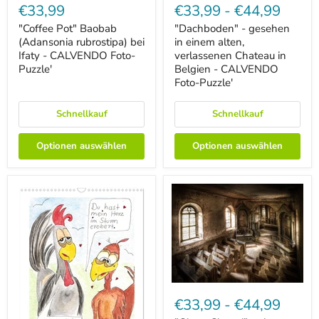
Pot"
-
€33,99
€33,99
-
€44,99
Baobab
gesehen
(Adansonia
in
"Coffee Pot" Baobab
"Dachboden" - gesehen
rubrostipa)
einem
(Adansonia rubrostipa) bei
in einem alten,
bei
alten,
Ifaty - CALVENDO Foto-
verlassenen Chateau in
Ifaty
verlassenen
Puzzle'
Belgien - CALVENDO
-
Chateau
Foto-Puzzle'
CALVENDO
in
Foto-
Belgien
Puzzle'
-
Schnellkauf
Schnellkauf
CALVENDO
Foto-
Puzzle'
Optionen auswählen
Optionen auswählen
"Ghost
Chapel"
€33,99
-
€44,99
-