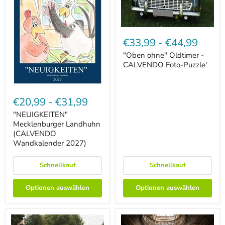
"Oben
ohne"
€33,99
-
€44,99
Oldtimer
-
"Oben ohne" Oldtimer -
CALVENDO
CALVENDO Foto-Puzzle'
Foto-
Puzzle'
"NEUIGKEITEN"
Mecklenburger
€20,99
-
€31,99
Landhuhn
(CALVENDO
"NEUIGKEITEN"
Wandkalender
Mecklenburger Landhuhn
2027)
(CALVENDO
Wandkalender 2027)
Schnellkauf
Schnellkauf
Optionen auswählen
Optionen auswählen