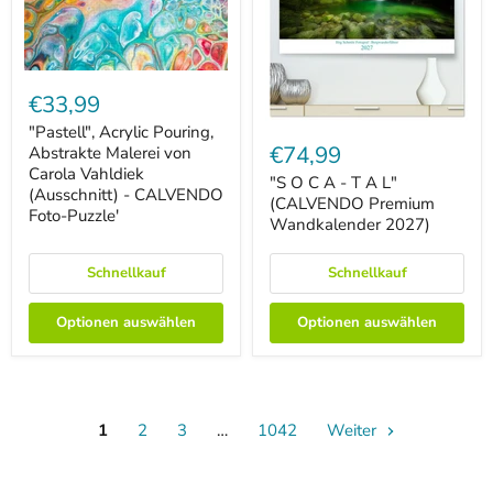
"Pastell",
Acrylic
€33,99
Pouring,
"S
Abstrakte
"Pastell", Acrylic Pouring,
O
Malerei
€74,99
Abstrakte Malerei von
C
von
Carola Vahldiek
A
"S O C A - T A L"
Carola
(Ausschnitt) - CALVENDO
-
Vahldiek
(CALVENDO Premium
Foto-Puzzle'
T
(Ausschnitt)
Wandkalender 2027)
A
-
L"
CALVENDO
(CALVENDO
Foto-
Schnellkauf
Schnellkauf
Premium
Puzzle'
Wandkalender
2027)
Optionen auswählen
Optionen auswählen
1
2
3
…
1042
Weiter