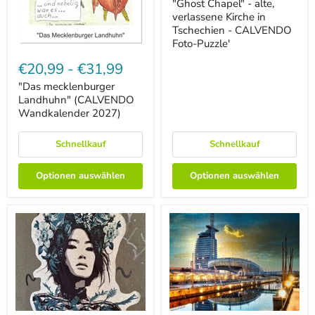
alte,
"Ghost Chapel" - alte,
verlassene
verlassene Kirche in
Kirche
Tschechien - CALVENDO
in
Foto-Puzzle'
Tschechien
"Das
-
mecklenburger
€20,99
-
€31,99
CALVENDO
Landhuhn"
Foto-
(CALVENDO
"Das mecklenburger
Puzzle'
Wandkalender
Landhuhn" (CALVENDO
2027)
Wandkalender 2027)
Schnellkauf
Schnellkauf
Optionen auswählen
Optionen auswählen