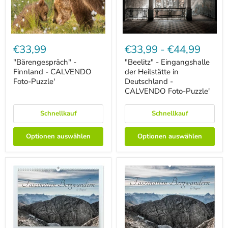
"Bärengespräch"
"Beelitz"
-
-
€33,99
€33,99
-
€44,99
Finnland
Eingangshalle
-
der
"Bärengespräch" -
"Beelitz" - Eingangshalle
CALVENDO
Heilstätte
Finnland - CALVENDO
der Heilstätte in
Foto-
in
Foto-Puzzle'
Deutschland -
Puzzle'
Deutschland
CALVENDO Foto-Puzzle'
-
CALVENDO
Foto-
Schnellkauf
Schnellkauf
Puzzle'
Optionen auswählen
Optionen auswählen