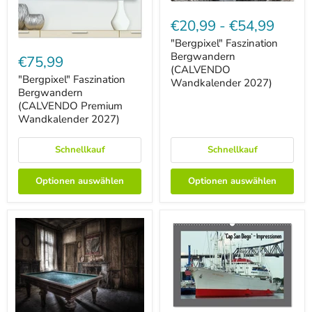
"Bergpixel"
Faszination
€20,99
-
€54,99
Bergwandern
(CALVENDO
"Bergpixel" Faszination
"Bergpixel"
Wandkalender
Faszination
Bergwandern
€75,99
2027)
Bergwandern
(CALVENDO
(CALVENDO
"Bergpixel" Faszination
Wandkalender 2027)
Premium
Bergwandern
Wandkalender
(CALVENDO Premium
2027)
Wandkalender 2027)
Schnellkauf
Schnellkauf
Optionen auswählen
Optionen auswählen