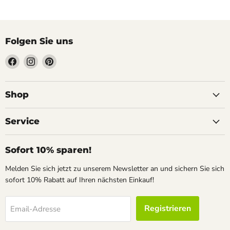
Folgen Sie uns
Finden
Finden
Finden
Sie
Sie
Sie
uns
uns
uns
auf
auf
auf
Shop
Facebook
Instagram
Pinterest
Service
Sofort 10% sparen!
Melden Sie sich jetzt zu unserem Newsletter an und sichern Sie sich
sofort 10% Rabatt auf Ihren nächsten Einkauf!
Registrieren
Email-Adresse