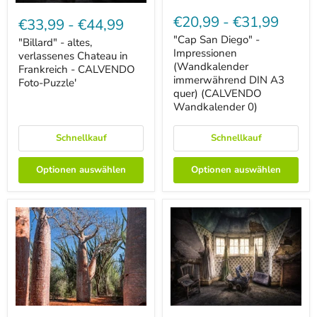
"Cap
"Billard"
San
-
€20,99
-
€31,99
€33,99
-
€44,99
Diego"
altes,
-
"Cap San Diego" -
verlassenes
"Billard" - altes,
Impressionen
Chateau
Impressionen
verlassenes Chateau in
(Wandkalender
in
(Wandkalender
Frankreich - CALVENDO
immerwährend
Frankreich
immerwährend DIN A3
Foto-Puzzle'
DIN
-
quer) (CALVENDO
A3
CALVENDO
quer)
Wandkalender 0)
Foto-
(CALVENDO
Puzzle'
Wandkalender
Schnellkauf
Schnellkauf
0)
Optionen auswählen
Optionen auswählen
"Coffee
"Dachboden"