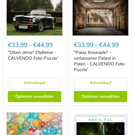
"Oben
"Palac
ohne"
Krowiarki"
€33,99
-
€44,99
€33,99
-
€44,99
Oldtimer
-
-
verlassener
"Oben ohne" Oldtimer -
"Palac Krowiarki" -
CALVENDO
Palast
CALVENDO Foto-Puzzle'
verlassener Palast in
Foto-
in
Polen - CALVENDO Foto-
Puzzle'
Polen
Puzzle'
-
CALVENDO
Foto-
Schnellkauf
Schnellkauf
Puzzle'
Optionen auswählen
Optionen auswählen