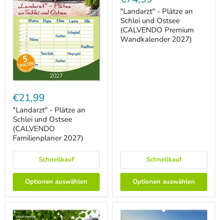
Plätze
an
"Landarzt" - Plätze an
Schlei
Schlei und Ostsee
und
(CALVENDO Premium
Ostsee
Wandkalender 2027)
(CALVENDO
Premium
Wandkalender
2027)
"Landarzt"
-
€21,99
Plätze
an
"Landarzt" - Plätze an
Schlei
Schlei und Ostsee
und
(CALVENDO
Ostsee
Familienplaner 2027)
(CALVENDO
Familienplaner
2027)
Schnellkauf
Schnellkauf
Optionen auswählen
Optionen auswählen