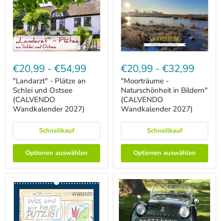
"Landarzt"
"Moorträume
-
-
€20,99
-
€54,99
€20,99
-
€32,99
Plätze
Naturschönheit
an
in
"Landarzt" - Plätze an
"Moorträume -
Schlei
Bildern"
Schlei und Ostsee
Naturschönheit in Bildern"
und
(CALVENDO
(CALVENDO
(CALVENDO
Ostsee
Wandkalender
Wandkalender 2027)
Wandkalender 2027)
(CALVENDO
2027)
Wandkalender
2027)
Schnellkauf
Schnellkauf
Optionen auswählen
Optionen auswählen