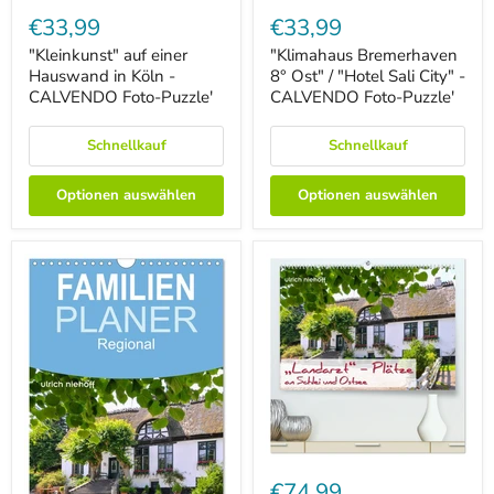
"Kleinkunst"
"Klimahaus
auf
Bremerhaven
€33,99
€33,99
einer
8°
Hauswand
Ost"
"Kleinkunst" auf einer
"Klimahaus Bremerhaven
in
/
Hauswand in Köln -
8° Ost" / "Hotel Sali City" -
Köln
"Hotel
CALVENDO Foto-Puzzle'
CALVENDO Foto-Puzzle'
-
Sali
CALVENDO
City"
Foto-
-
Schnellkauf
Schnellkauf
Puzzle'
CALVENDO
Foto-
Puzzle'
Optionen auswählen
Optionen auswählen
"Landarzt"
-
€74,99